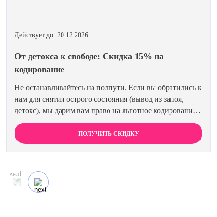
Действует до: 20.12.2026
От детокса к свободе: Скидка 15% на
кодирование
Не останавливайтесь на полпути. Если вы обратились к
нам для снятия острого состояния (вывод из запоя,
детокс), мы дарим вам право на льготное кодирование.
Просто предъявите документ об оплате первичной
процедуры, и получите скидку 15% на любой метод
ПОЛУЧИТЬ СКИДКУ
кодирования в нашей клинике. Ваш путь к трезвости
должен быть выгодным.