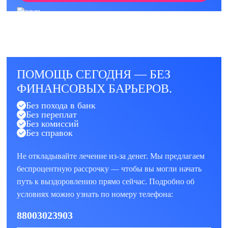
ПОМОЩЬ СЕГОДНЯ — БЕЗ
ФИНАНСОВЫХ БАРЬЕРОВ.
Без похода в банк
Без переплат
Без комиссий
Без справок
Не откладывайте лечение из-за денег. Мы предлагаем
беспроцентную рассрочку — чтобы вы могли начать
путь к выздоровлению прямо сейчас. Подробно об
условиях можно узнать по номеру телефона:
88003023903