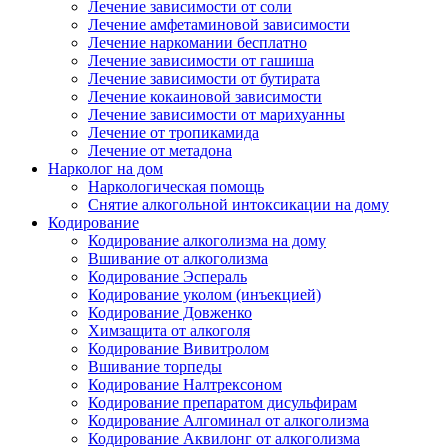
Лечение зависимости от соли
Лечение амфетаминовой зависимости
Лечение наркомании бесплатно
Лечение зависимости от гашиша
Лечение зависимости от бутирата
Лечение кокаиновой зависимости
Лечение зависимости от марихуанны
Лечение от тропикамида
Лечение от метадона
Нарколог на дом
Наркологическая помощь
Снятие алкогольной интоксикации на дому
Кодирование
Кодирование алкоголизма на дому
Вшивание от алкоголизма
Кодирование Эспераль
Кодирование уколом (инъекцией)
Кодирование Довженко
Химзащита от алкоголя
Кодирование Вивитролом
Вшивание торпеды
Кодирование Налтрексоном
Кодирование препаратом дисульфирам
Кодирование Алгоминал от алкоголизма
Кодирование Аквилонг от алкоголизма