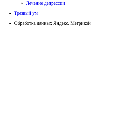
Лечение депрессии
Трезвый ум
Обработка данных Яндекс. Метрикой
info@star-med.site