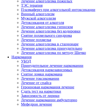
Лечение алкоголизма пожилых
ТЭС терапия
Плазмаферез при алкогольной интоксикации
Винный алкоголизм
Мужской алкоголизм
Детоксикация от алкоголя
Лечение алкоголизма гипнозом
Лечение алкоголизма без кодировки
Снятие похмельного синдрома
Лечение похмелья
Лечение алкоголизма в стационаре
Лечение алкоголизма принудительно
Лечение алкоголизма по методу Шичко
Наркомания
УБОД
Принудительное лечение наркомании
Детоксикация наркозависимых
Снятие ломки наркомана
Лечение токсикомании
Лечение от спайса
Героиновая наркомания лечение
Сдать тест на наркотики
Зависимость от лирики
Лечение наркомании амбулаторно
Мефедрон лечение