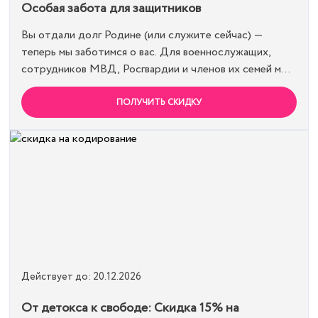
Особая забота для защитников
Вы отдали долг Родине (или служите сейчас) —
теперь мы заботимся о вас. Для военнослужащих,
сотрудников МВД, Росгвардии и членов их семей мы
предоставляем скидку 15% на все виды лечения и
кодирования. Полная анонимность и уважение к
ПОЛУЧИТЬ СКИДКУ
вашему статусу гарантированы. Действуйте по
удостоверению.
Действует до: 20.12.2026
От детокса к свободе: Скидка 15% на