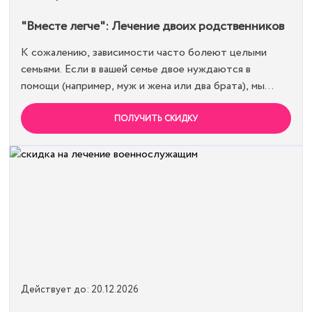
"Вместе легче": Лечение двоих родственников
К сожалению, зависимости часто болеют целыми
семьями. Если в вашей семье двое нуждаются в
помощи (например, муж и жена или два брата), мы
предлагаем специальную цену на одновременное
лечение. Второй член семьи получает скидку 15%.
ПОЛУЧИТЬ СКИДКУ
Лечиться вместе эффективнее и выгоднее.
Действует до: 20.12.2026