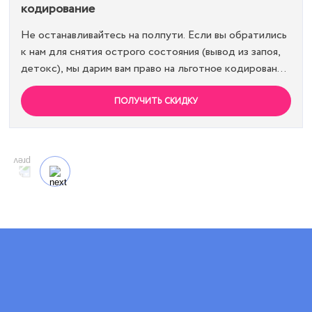
кодирование
Не останавливайтесь на полпути. Если вы обратились
к нам для снятия острого состояния (вывод из запоя,
детокс), мы дарим вам право на льготное кодирование.
Просто предъявите документ об оплате первичной
процедуры, и получите скидку 15% на любой метод
ПОЛУЧИТЬ СКИДКУ
кодирования в нашей клинике. Ваш путь к трезвости
должен быть выгодным.