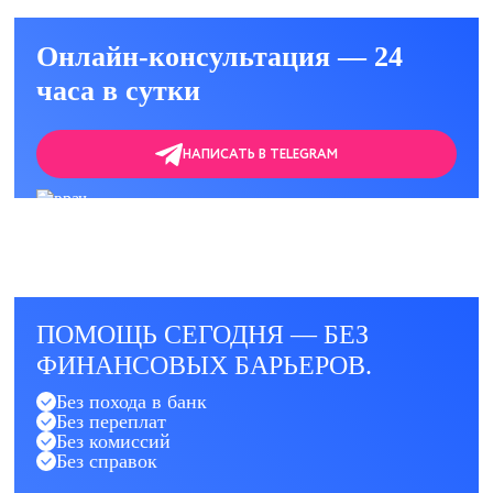
Онлайн-консультация — 24
часа в сутки
НАПИСАТЬ В TELEGRAM
ПОМОЩЬ СЕГОДНЯ — БЕЗ
ФИНАНСОВЫХ БАРЬЕРОВ.
Без похода в банк
Без переплат
Без комиссий
Без справок