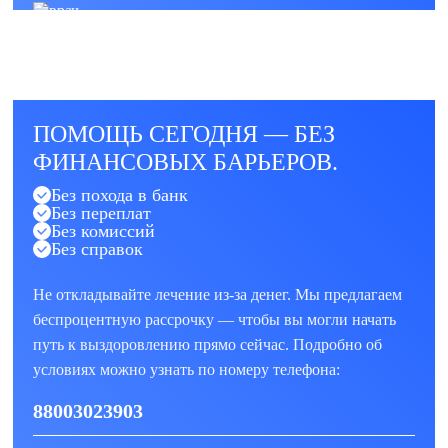
ПОМОЩЬ СЕГОДНЯ — БЕЗ
ФИНАНСОВЫХ БАРЬЕРОВ.
Без похода в банк
Без переплат
Без комиссий
Без справок
Не откладывайте лечение из-за денег. Мы предлагаем
беспроцентную рассрочку — чтобы вы могли начать
путь к выздоровлению прямо сейчас. Подробно об
условиях можно узнать по номеру телефона:
88003023903