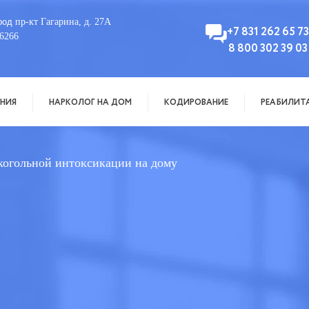
род
пр-кт Гагарина, д. 27А
+7 831 262 65 73
6266
8 800 302 39 03
НИЯ
НАРКОЛОГ НА ДОМ
КОДИРОВАНИЕ
РЕАБИЛИТ
когольной интоксикации на дому