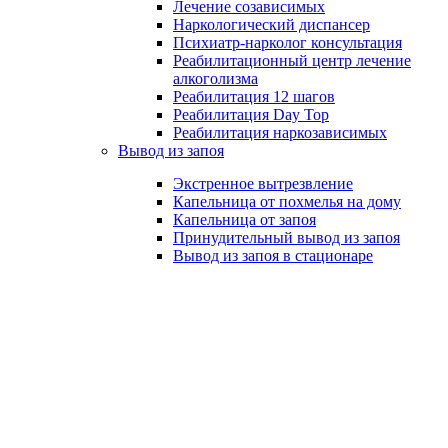
Лечение созависимых
Наркологический диспансер
Психиатр-нарколог консультация
Реабилитационный центр лечение
алкоголизма
Реабилитация 12 шагов
Реабилитация Day Top
Реабилитация наркозависимых
Вывод из запоя
Экстренное вытрезвление
Лечение наркозависимых
Капельница от похмелья на дому
Капельница от запоя
Снятие ломки
Принудительный вывод из запоя
УБОД
Вывод из запоя в стационаре
Кодировка от
наркозависимости
Реабилитация
наркоманов
Лечение
наркозависимых
Наркологический центр
Вывод из запоя
Вывод из запоя на дому