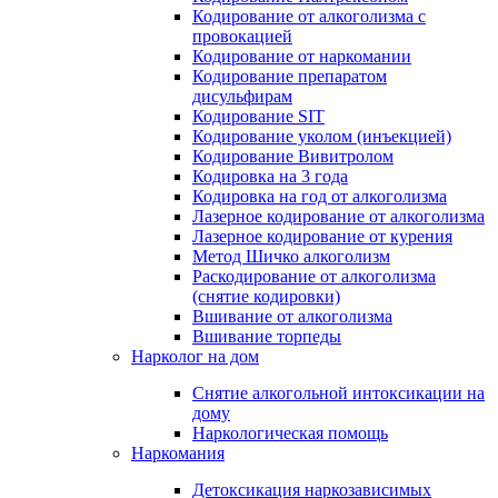
Кодирование от алкоголизма с
провокацией
Кодирование от наркомании
Кодирование препаратом
дисульфирам
Кодирование SIT
Кодирование уколом (инъекцией)
Кодирование Вивитролом
Кодировка на 3 года
Кодировка на год от алкоголизма
Лазерное кодирование от алкоголизма
Лазерное кодирование от курения
Метод Шичко алкоголизм
Раскодирование от алкоголизма
(снятие кодировки)
Вшивание от алкоголизма
Вшивание торпеды
Нарколог на дом
Снятие алкогольной интоксикации на
дому
Наркологическая помощь
Наркомания
Детоксикация наркозависимых