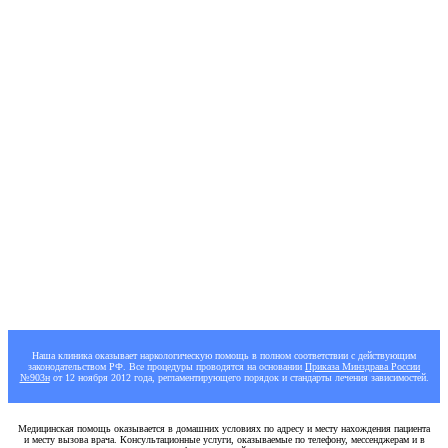
8 800 302 39 03
+7 (831) 262-65-73
+7 (905) 667-99-36
Бесплатная консультация
Наша клиника оказывает наркологическую помощь в полном соответствии с действующим
законодательством РФ. Все процедуры проводятся на основании
Приказа Минздрава России
№903н
от 12 ноября 2012 года, регламентирующего порядок и стандарты лечения зависимостей.
Медицинская помощь оказывается в домашних условиях по адресу и месту нахождения пациента
и месту вызова врача. Консультационные услуги, оказываемые по телефону, мессенджерам и в